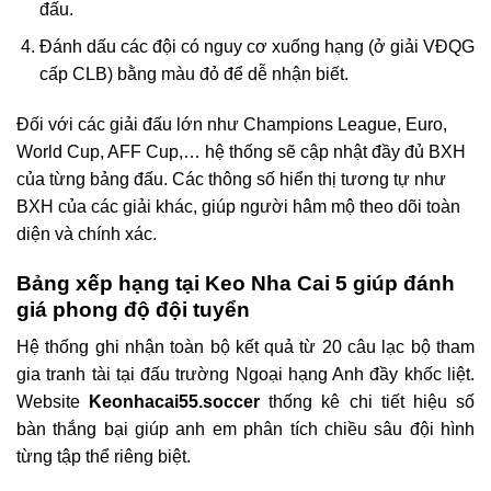
đấu.
Đánh dấu các đội có nguy cơ xuống hạng (ở giải VĐQG
cấp CLB) bằng màu đỏ để dễ nhận biết.
Đối với các giải đấu lớn như Champions League, Euro,
World Cup, AFF Cup,… hệ thống sẽ cập nhật đầy đủ BXH
của từng bảng đấu. Các thông số hiển thị tương tự như
BXH của các giải khác, giúp người hâm mộ theo dõi toàn
diện và chính xác.
Bảng xếp hạng tại Keo Nha Cai 5 giúp đánh
giá phong độ đội tuyển
Hệ thống ghi nhận toàn bộ kết quả từ 20 câu lạc bộ tham
gia tranh tài tại đấu trường Ngoại hạng Anh đầy khốc liệt.
Website
Keonhacai55.soccer
thống kê chi tiết hiệu số
bàn thắng bại giúp anh em phân tích chiều sâu đội hình
từng tập thể riêng biệt.