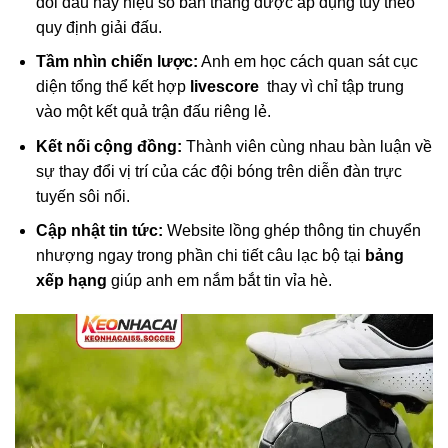
đối đầu hay hiệu số bàn thắng được áp dụng tùy theo
quy định giải đấu.
Tầm nhìn chiến lược:
Anh em học cách quan sát cục
diện tổng thể kết hợp
livescore
thay vì chỉ tập trung
vào một kết quả trận đấu riêng lẻ.
Kết nối cộng đồng:
Thành viên cùng nhau bàn luận về
sự thay đổi vị trí của các đội bóng trên diễn đàn trực
tuyến sôi nổi.
Cập nhật tin tức:
Website lồng ghép thông tin chuyển
nhượng ngay trong phần chi tiết câu lạc bộ tại
bảng
xếp hạng
giúp anh em nắm bắt tin vỉa hè.