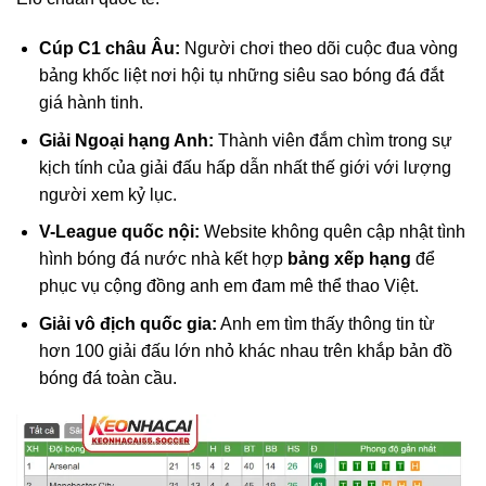
Cúp C1 châu Âu:
Người chơi theo dõi cuộc đua vòng
bảng khốc liệt nơi hội tụ những siêu sao bóng đá đắt
giá hành tinh.
Giải Ngoại hạng Anh:
Thành viên đắm chìm trong sự
kịch tính của giải đấu hấp dẫn nhất thế giới với lượng
người xem kỷ lục.
V-League quốc nội:
Website không quên cập nhật tình
hình bóng đá nước nhà kết hợp
bảng xếp hạng
để
phục vụ cộng đồng anh em đam mê thể thao Việt.
Giải vô địch quốc gia:
Anh em tìm thấy thông tin từ
hơn 100 giải đấu lớn nhỏ khác nhau trên khắp bản đồ
bóng đá toàn cầu.