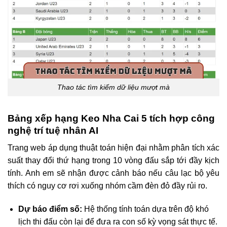
Thao tác tìm kiếm dữ liệu mượt mà
Bảng xếp hạng Keo Nha Cai 5 tích hợp công
nghệ trí tuệ nhân AI
Trang web áp dụng thuật toán hiện đại nhằm phân tích xác
suất thay đổi thứ hạng trong 10 vòng đấu sắp tới đầy kịch
tính. Anh em sẽ nhận được cảnh báo nếu câu lạc bộ yêu
thích có nguy cơ rơi xuống nhóm cầm đèn đỏ đầy rủi ro.
Dự báo điểm số:
Hệ thống tính toán dựa trên độ khó
lịch thi đấu còn lại để đưa ra con số kỳ vọng sát thực tế.