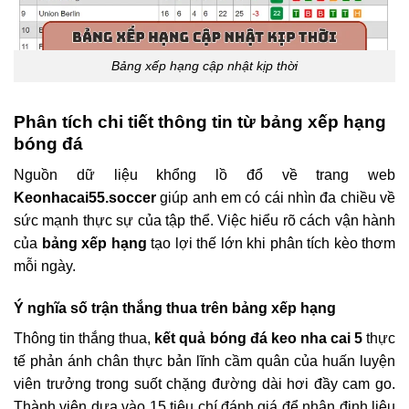
Bảng xếp hạng cập nhật kịp thời
Phân tích chi tiết thông tin từ bảng xếp hạng
bóng đá
Nguồn dữ liệu khổng lồ đổ về trang web
Keonhacai55.soccer
giúp anh em có cái nhìn đa chiều về
sức mạnh thực sự của tập thể. Việc hiểu rõ cách vận hành
của
bảng xếp hạng
tạo lợi thế lớn khi phân tích kèo thơm
mỗi ngày.
Ý nghĩa số trận thắng thua trên bảng xếp hạng
Thông tin thắng thua,
kết quả bóng đá keo nha cai 5
thực
tế phản ánh chân thực bản lĩnh cầm quân của huấn luyện
viên trưởng trong suốt chặng đường dài hơi đầy cam go.
Thành viên dựa vào 15 tiêu chí đánh giá để nhận định liệu