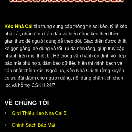
Kèo Nhà Cái
tập trung cung cấp thông tin soi kèo, tỷ lệ kèo
nhà cái, nhận định trận đấu và biến động kèo theo thời
gian thực để người dùng dễ theo dõi. Giao diện được thiết
Keo Nha Cai 5 cung cấp dữ liệu chuẩn, chính xác
kế gọn gàng, dễ dùng và tối ưu đa nền tảng, giúp truy cập
nhanh trên mọi thiết bị. Hệ thống vận hành ổn định với lớp
bảo mật phù hợp, đảm bảo dữ liệu hiển thị minh bạch và
Vì sao KeoNhaCai5 soi kèo luôn nhận được
cập nhật chính xác. Ngoài ra, Kèo Nhà Cái thường xuyên
sự ưu ái?
có ưu đãi dành cho người dùng, nội dung phân tích chọn
Tại
Keo Nha Cai 5
, người chơi có thể tận hưởng vô vàn
lọc và hỗ trợ CSKH 24/7.
ưu điểm nổi bật. Đây là website hoạt động độc lập, ứng
dụng cơ chế bảo mật hiện đại và đặt lợi ích hội viên lên
VỀ CHÚNG TÔI
hàng đầu. Thương hiệu phát triển thế mạnh để đáp ứng
nhu cầu của anh em, cùng bạn thoả sức đam mê không
Giới Thiệu Keo Nha Cai 5
giới hạn.
Chính Sách Bảo Mật