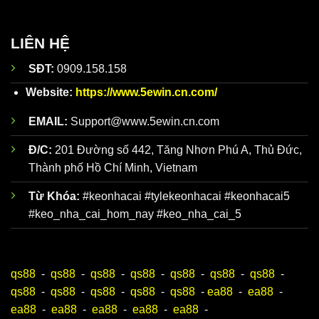
Đội ngũ
Dữ liệu về
Tỷ Lệ
Kèo Nhà Cái hôm nay
được đội
phân
ngũ nhân viên giàu kinh nghiệm của
Keonhacai5
tích kèo
phân tích kỹ lưỡng trước khi đăng lên website. Trên
LIÊN HỆ
nhà cái
trang web chính thức của
chuyên
https://www.5ewin.cn.com/
có hơn 100 bài nhận
SĐT:
0909.158.158
sâu giàu
định chuẩn mỗi ngày để người mới luôn bao quát
kinh
toàn bộ diễn biến, dễ dàng xây dựng chiến lược đỉnh
Website:
https://www.5ewin.cn.com/
nghiệm
cao.
EMAIL:
Support@www.5ewin.cn.com
Đ/C:
201 Đường số 442, Tăng Nhơn Phú A, Thủ Đức,
Thành phố Hồ Chí Minh, Vietnam
Từ Khóa:
#keonhacai #tylekeonhacai #keonhacai5
#keo_nha_cai_hom_nay #keo_nha_cai_5
qs88
-
qs88
-
qs88
-
qs88
-
qs88
-
qs88
-
qs88
-
Ưu điểm khi theo dõi Keonhacai5
qs88
-
qs88
-
qs88
-
qs88
-
qs88
-
ea88
-
ea88
-
ea88
-
ea88
-
ea88
-
ea88
-
ea88
-