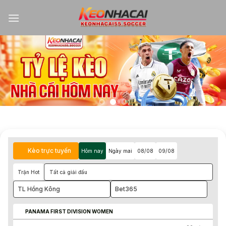
Kèo trực tuyến
Hôm nay
Ngày mai
08/08
09/08
Trận Hot
Tất cả giải đấu
TL Hồng Kông
Bet365
PANAMA FIRST DIVISION WOMEN