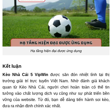
Hạ tầng hiện đại được ứng dụng
Kết luận
Kèo Nhà Cái 5 VipWin
được săn đón nhiệt tình tại thị
trường giải trí trực tuyến Việt Nam. Nhờ đánh giá khách
quan từ Kèo Nhà Cái, người chơi hoàn toàn có thể tin
tưởng vào chất lượng dịch vụ cũng như sự phát triển bền
vững của website. Từ đó, bạn dễ dàng tiến hành soi kèo,
đưa ra nhận định chính xác nhất.