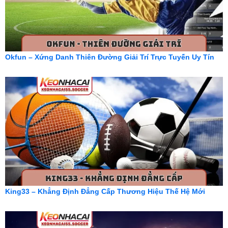
Okfun – Xứng Danh Thiên Đường Giải Trí Trực Tuyến Uy Tín
King33 – Khẳng Định Đẳng Cấp Thương Hiệu Thế Hệ Mới