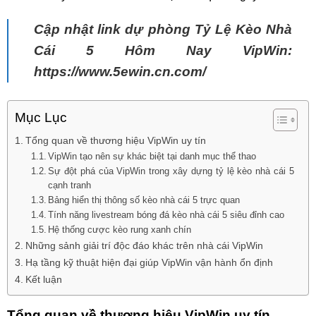
Cập nhật link dự phòng
Tỷ Lệ Kèo Nhà
Cái 5 Hôm Nay VipWin
:
https://www.5ewin.cn.com/
Mục Lục
Tổng quan về thương hiệu VipWin uy tín
VipWin tạo nên sự khác biệt tại danh mục thể thao
Sự đột phá của VipWin trong xây dựng tỷ lệ kèo nhà cái 5
cạnh tranh
Bảng hiển thị thông số kèo nhà cái 5 trực quan
Tính năng livestream bóng đá kèo nhà cái 5 siêu đỉnh cao
Hệ thống cược kèo rung xanh chín
Những sảnh giải trí độc đáo khác trên nhà cái VipWin
Hạ tầng kỹ thuật hiện đại giúp VipWin vận hành ổn định
Kết luận
Tổng quan về thương hiệu VipWin uy tín