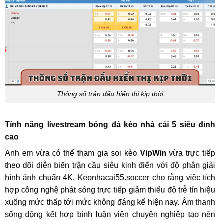
Thông số trận đấu hiển thị kịp thời
Tính năng livestream bóng đá kèo nhà cái 5 siêu đỉnh
cao
Anh em vừa có thể tham gia soi kèo
VipWin
vừa trực tiếp
theo dõi diễn biến trận cầu siêu kinh điển với độ phân giải
hình ảnh chuẩn 4K. Keonhacai55.soccer cho rằng việc tích
hợp công nghệ phát sóng trực tiếp giảm thiểu độ trễ tín hiệu
xuống mức thấp tới mức không đáng kể hiện nay. Âm thanh
sống động kết hợp bình luận viên chuyên nghiệp tạo nên