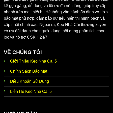
kế gọn gàng, dễ dùng và tối ưu đa nền tảng, giúp truy cập
nhanh trên mọi thiết bị. Hệ thống vận hành ổn định với lớp
bảo mật phù hợp, đảm bảo dữ liệu hiển thị minh bạch và
cập nhật chính xác. Ngoài ra, Kèo Nhà Cái thường xuyên
có ưu đãi dành cho người dùng, nội dung phân tích chọn
lọc và hỗ trợ CSKH 24/7.
VỀ CHÚNG TÔI
Giới Thiệu Keo Nha Cai 5
Chính Sách Bảo Mật
Điều Khoản Sử Dụng
Liên Hệ Keo Nha Cai 5