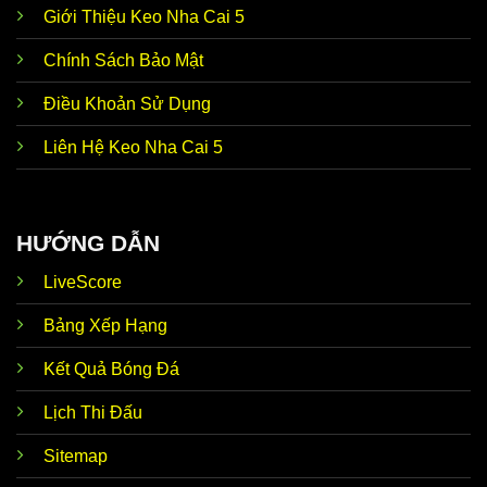
Giới Thiệu Keo Nha Cai 5
Chính Sách Bảo Mật
Điều Khoản Sử Dụng
Liên Hệ Keo Nha Cai 5
HƯỚNG DẪN
LiveScore
Bảng Xếp Hạng
Kết Quả Bóng Đá
Lịch Thi Đấu
Sitemap