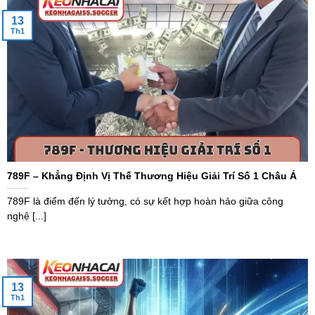
Ứng dụng di động:
Đánh giá nhà cái
qua chất lượng app
13
Th1
giúp người chơi tham gia đặt cược mọi lúc mọi nơi nhanh.
Phần mềm tối ưu hóa dung lượng hỗ trợ hoạt động mượt
mà ngay cả khi kết nối mạng internet yếu kém nhất.
Thanh toán tự động: Hệ thống xét duyệt lệnh giao dịch
trong vòng 3 phút khẳng định vị thế uy tín của đơn vị. Sự
minh bạch tài chính giúp thành viên yên tâm cống hiến
đam mê mà không lo ngại vấn đề thanh khoản.
Trí tuệ nhân tạo: Việc sử dụng bot hỗ trợ giải đáp thắc mắc
789F – Khẳng Định Vị Thế Thương Hiệu Giải Trí Số 1 Châu Á
24/7 mang lại sự hài lòng tối đa cho hội viên. Công nghệ AI
789F là điểm đến lý tưởng, có sự kết hợp hoàn hảo giữa công
giúp cá nhân hóa nội dung khuyến mãi dựa trên sở thích
nghệ [...]
riêng biệt của từng người chơi cụ thể.
13
Th1