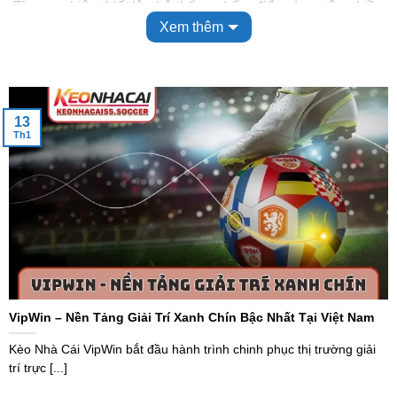
Thương hiệu thiết lập hệ thống chấm điểm dựa trên nhiều
Xem thêm
khía cạnh kỹ thuật phức tạp nhằm bảo đảm quyền lợi
người dùng. Anh em tham khảo bảng số liệu chi tiết để biết
rõ ưu điểm thế mạnh của từng địa chỉ cá cược và tiến
hành
soi kèo
chuẩn chỉnh, nâng cao tỷ lệ giành chiến
thắng.
13
Th1
Giấy
Kiểm tra tính pháp lý từ các tổ chức uy tín như Isle of
phép
Man hoặc chính phủ Philippines. Văn bản xác thực giúp
hoạt
hội viên yên tâm về tính bảo mật thông tin cá nhân suốt
động
quá trình tham gia.
Hệ
Đánh giá nhà cái
thông qua tiêu chuẩn mã hóa SSL 256
thống
bit đảm bảo an toàn tuyệt đối. Mọi dữ liệu giao dịch được
bảo
bảo vệ đa tầng chống lại sự xâm nhập trái phép của tin
mật
tặc bên ngoài.
Tốc
Đo lường thời gian phản hồi máy chủ duy trì ổn định mức
VipWin – Nền Tảng Giải Trí Xanh Chín Bậc Nhất Tại Việt Nam
độ
dưới 0,5 giây tại mọi thời điểm. Đường truyền mượt mà
truy
giúp người chơi không gặp tình trạng giật lag khi theo dõi
Kèo Nhà Cái VipWin bắt đầu hành trình chinh phục thị trường giải
cập
kèo bóng đá trực tiếp.
trí trực [...]
Thống kê số lượng 2000 trận đấu thể thao diễn ra hàng