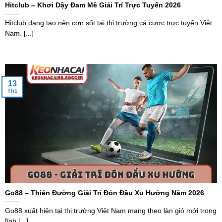
Hitclub – Khơi Dậy Đam Mê Giải Trí Trực Tuyến 2026
Thành viên luôn sở hữu thông tin mới nhất giúp việc lựa
chọn không bị lạc hậu so với xu hướng chung.
Hitclub đang tạo nên cơn sốt tại thị trường cá cược trực tuyến Việt
Nam. [...]
So sánh trực quan: Bảng biểu so sánh tính năng giữa 3
đơn vị giúp anh em dễ dàng nhận biết sự khác biệt. Những
thông số kỹ thuật được trình bày đơn giản dễ hiểu phù hợp
trình độ của mọi đối tượng người chơi.
13
Th1
Chuyên gia tư vấn: Đội ngũ biên tập viên
đánh giá nhà
cái
giàu kinh nghiệm trực tiếp thực hiện quy trình kiểm tra
chất lượng dịch vụ. Kiến thức chuyên môn sâu rộng hỗ trợ
hội viên nhận diện chiêu trò lừa đảo tinh vi đang tồn tại
hiện nay.
Hoàn toàn miễn phí: Mọi bài viết
đánh giá nhà cái
đều
phục vụ cộng đồng mà không yêu cầu chi trả bất kỳ phí.
Người xem thoải mái khai thác kho dữ liệu khổng lồ nhằm
Go88 – Thiên Đường Giải Trí Đón Đầu Xu Hướng Năm 2026
mục đích nâng cao kỹ năng soi kèo bản thân.
Go88 xuất hiện tại thị trường Việt Nam mang theo làn gió mới trong
lĩnh [...]