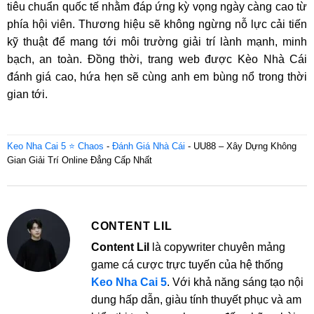
tiêu chuẩn quốc tế nhằm đáp ứng kỳ vọng ngày càng cao từ
phía hội viên. Thương hiệu sẽ không ngừng nỗ lực cải tiến
kỹ thuật để mang tới môi trường giải trí lành mạnh, minh
bạch, an toàn. Đồng thời, trang web được Kèo Nhà Cái
đánh giá cao, hứa hẹn sẽ cùng anh em bùng nổ trong thời
gian tới.
Keo Nha Cai 5 ⭐️ Chaos
-
Đánh Giá Nhà Cái
-
UU88 – Xây Dựng Không
Gian Giải Trí Online Đẳng Cấp Nhất
CONTENT LIL
Content Lil
là copywriter chuyên mảng
game cá cược trực tuyến của hệ thống
Keo Nha Cai 5
. Với khả năng sáng tạo nội
dung hấp dẫn, giàu tính thuyết phục và am