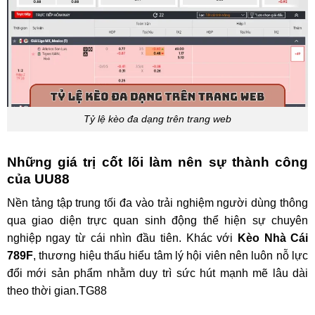
Tỷ lệ kèo đa dạng trên trang web
Những giá trị cốt lõi làm nên sự thành công
của UU88
Nền tảng tập trung tối đa vào trải nghiệm người dùng thông
qua giao diện trực quan sinh động thể hiện sự chuyên
nghiệp ngay từ cái nhìn đầu tiên. Khác với
Kèo Nhà Cái
789F
, thương hiệu thấu hiểu tâm lý hội viên nên luôn nỗ lực
đổi mới sản phẩm nhằm duy trì sức hút mạnh mẽ lâu dài
theo thời gian.
TG88