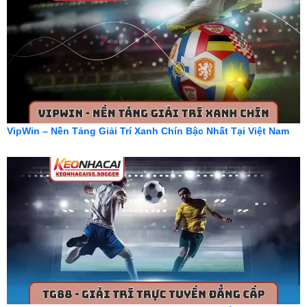
VipWin – Nền Tảng Giải Trí Xanh Chín Bậc Nhất Tại Việt Nam