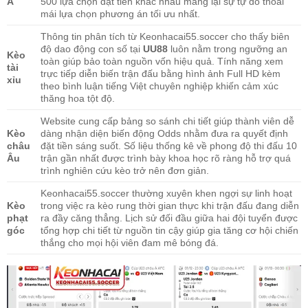
Á
500 lựa chọn đặt tiền khác nhau mang lại sự tự do thoải
mái lựa chọn phương án tối ưu nhất.
Thông tin phân tích từ Keonhacai55.soccer cho thấy biên
độ dao động con số tại
UU88
luôn nằm trong ngưỡng an
Kèo
toàn giúp bảo toàn nguồn vốn hiệu quả. Tính năng xem
tài
trực tiếp diễn biến trận đấu bằng hình ảnh Full HD kèm
xỉu
theo bình luận tiếng Việt chuyên nghiệp khiến cảm xúc
thăng hoa tột độ.
Website cung cấp bảng so sánh chi tiết giúp thành viên dễ
Kèo
dàng nhận diện biến động Odds nhằm đưa ra quyết định
châu
đặt tiền sáng suốt. Số liệu thống kê về phong độ thi đấu 10
Âu
trận gần nhất được trình bày khoa học rõ ràng hỗ trợ quá
trình nghiên cứu kèo trở nên đơn giản.
Keonhacai55.soccer thường xuyên khen ngợi sự linh hoạt
Kèo
trong việc ra kèo rung thời gian thực khi trận đấu đang diễn
phạt
ra đầy căng thẳng. Lịch sử đối đầu giữa hai đội tuyển được
góc
tổng hợp chi tiết từ nguồn tin cậy giúp gia tăng cơ hội chiến
thắng cho mọi hội viên đam mê bóng đá.