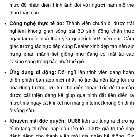
mức độ nhận diện hình ảnh đối với người hâm mộ thể
thao toàn cầu.
Công nghệ thực tế ảo:
Thành viên chuẩn bị được trải
nghiệm không gian sòng bài 3D sinh động chân thực
ngay tại ngôi nhà thân yêu qua kính VR hiện đại. Cảm
giác tương tác trực tiếp cùng Dealer xinh đẹp tạo nên sự
hưng phấn mãnh liệt giống như đang có mặt tại các
casino sang trọng bậc nhất thế giới.
Ứng dụng di động:
Đội ngũ lập trình viên đang hoàn
thiện phiên bản app mới nhất hỗ trợ đa nền tảng tối ưu
hóa dung lượng lưu trữ cho điện thoại. Tốc độ truy cập
được cải thiện đáng kể giúp quá trình đặt tiền diễn ra
mượt mà ngay cả khi kết nối mạng internet không ổn định
ở vùng sâu.
Khuyến mãi độc quyền: UU88
liên tục tung ra chương
trình tặng thưởng nạp đầu lên tới 100% giá trị thẻ nạp
dành riêng cho thành viên mới gia nhập hệ thống. Sự