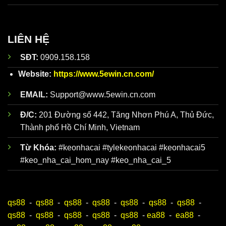
LIÊN HỆ
SĐT:
0909.158.158
Website:
https://www.5ewin.cn.com/
EMAIL:
Support@www.5ewin.cn.com
Đ/C:
201 Đường số 442, Tăng Nhơn Phú A, Thủ Đức,
Thành phố Hồ Chí Minh, Vietnam
Từ Khóa:
#keonhacai #tylekeonhacai #keonhacai5
#keo_nha_cai_hom_nay #keo_nha_cai_5
qs88
-
qs88
-
qs88
-
qs88
-
qs88
-
qs88
-
qs88
-
qs88
-
qs88
-
qs88
-
qs88
-
qs88
-
ea88
-
ea88
-