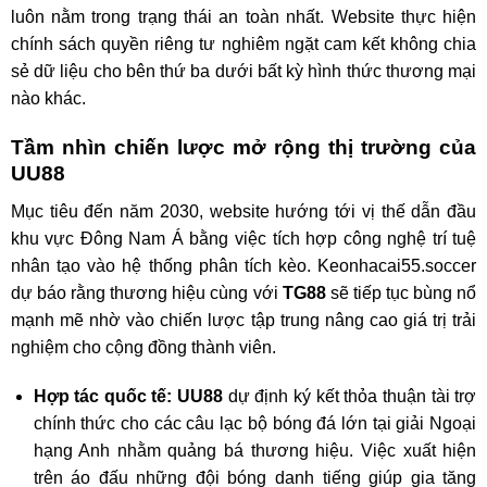
luôn nằm trong trạng thái an toàn nhất. Website thực hiện
chính sách quyền riêng tư nghiêm ngặt cam kết không chia
sẻ dữ liệu cho bên thứ ba dưới bất kỳ hình thức thương mại
nào khác.
Tầm nhìn chiến lược mở rộng thị trường của
UU88
Mục tiêu đến năm 2030, website hướng tới vị thế dẫn đầu
khu vực Đông Nam Á bằng việc tích hợp công nghệ trí tuệ
nhân tạo vào hệ thống phân tích kèo. Keonhacai55.soccer
dự báo rằng thương hiệu cùng với
TG88
sẽ tiếp tục bùng nổ
mạnh mẽ nhờ vào chiến lược tập trung nâng cao giá trị trải
nghiệm cho cộng đồng thành viên.
Hợp tác quốc tế: UU88
dự định ký kết thỏa thuận tài trợ
chính thức cho các câu lạc bộ bóng đá lớn tại giải Ngoại
hạng Anh nhằm quảng bá thương hiệu. Việc xuất hiện
trên áo đấu những đội bóng danh tiếng giúp gia tăng