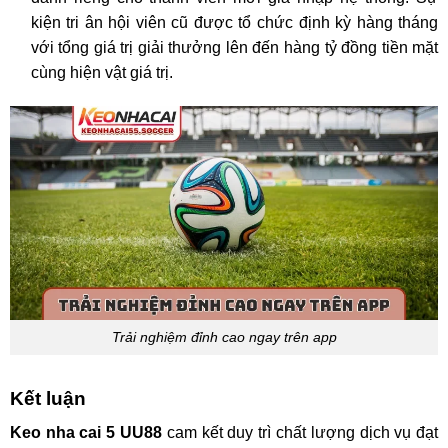
kiện tri ân hội viên cũ được tổ chức định kỳ hàng tháng
với tổng giá trị giải thưởng lên đến hàng tỷ đồng tiền mặt
cùng hiện vật giá trị.
Trải nghiệm đỉnh cao ngay trên app
Kết luận
Keo nha cai 5 UU88
cam kết duy trì chất lượng dịch vụ đạt