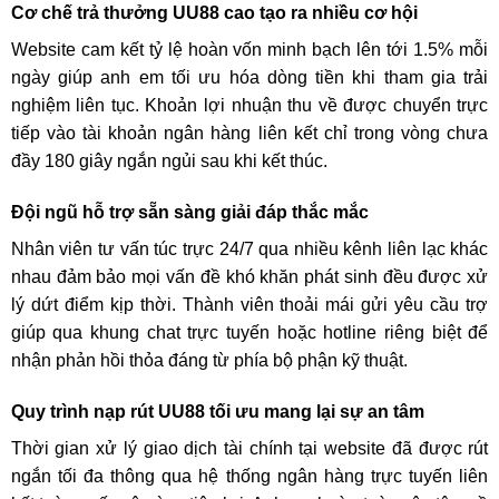
Cơ chế trả thưởng UU88 cao tạo ra nhiều cơ hội
Website cam kết tỷ lệ hoàn vốn minh bạch lên tới 1.5% mỗi
ngày giúp anh em tối ưu hóa dòng tiền khi tham gia trải
nghiệm liên tục. Khoản lợi nhuận thu về được chuyển trực
tiếp vào tài khoản ngân hàng liên kết chỉ trong vòng chưa
đầy 180 giây ngắn ngủi sau khi kết thúc.
Đội ngũ hỗ trợ sẵn sàng giải đáp thắc mắc
Nhân viên tư vấn túc trực 24/7 qua nhiều kênh liên lạc khác
nhau đảm bảo mọi vấn đề khó khăn phát sinh đều được xử
lý dứt điểm kịp thời. Thành viên thoải mái gửi yêu cầu trợ
giúp qua khung chat trực tuyến hoặc hotline riêng biệt để
nhận phản hồi thỏa đáng từ phía bộ phận kỹ thuật.
Quy trình nạp rút UU88 tối ưu mang lại sự an tâm
Thời gian xử lý giao dịch tài chính tại website đã được rút
ngắn tối đa thông qua hệ thống ngân hàng trực tuyến liên