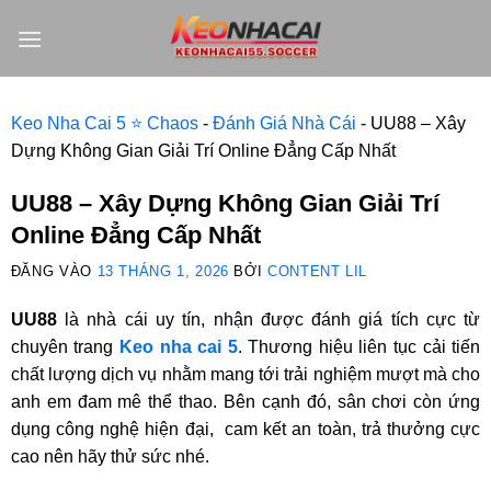
Keo Nha Cai 5 ⭐️ Chaos
-
Đánh Giá Nhà Cái
-
UU88 – Xây
Dựng Không Gian Giải Trí Online Đẳng Cấp Nhất
UU88 – Xây Dựng Không Gian Giải Trí
Online Đẳng Cấp Nhất
ĐĂNG VÀO
13 THÁNG 1, 2026
BỞI
CONTENT LIL
UU88
là nhà cái uy tín, nhận được đánh giá tích cực từ
chuyên trang
Keo nha cai 5
. Thương hiệu liên tục cải tiến
chất lượng dịch vụ nhằm mang tới trải nghiệm mượt mà cho
anh em đam mê thể thao. Bên cạnh đó, sân chơi còn ứng
dụng công nghệ hiện đại, cam kết an toàn, trả thưởng cực
cao nên hãy thử sức nhé.