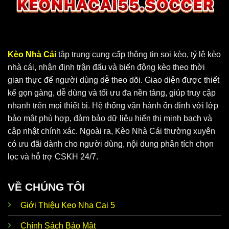
Kèo Nhà Cái
tập trung cung cấp thông tin soi kèo, tỷ lệ kèo
nhà cái, nhận định trận đấu và biến động kèo theo thời
gian thực để người dùng dễ theo dõi. Giao diện được thiết
kế gọn gàng, dễ dùng và tối ưu đa nền tảng, giúp truy cập
nhanh trên mọi thiết bị. Hệ thống vận hành ổn định với lớp
bảo mật phù hợp, đảm bảo dữ liệu hiển thị minh bạch và
cập nhật chính xác. Ngoài ra, Kèo Nhà Cái thường xuyên
có ưu đãi dành cho người dùng, nội dung phân tích chọn
lọc và hỗ trợ CSKH 24/7.
VỀ CHÚNG TÔI
Giới Thiệu Keo Nha Cai 5
Chính Sách Bảo Mật