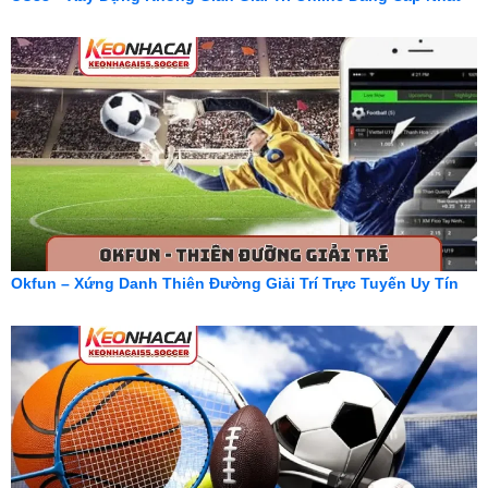
Okfun – Xứng Danh Thiên Đường Giải Trí Trực Tuyến Uy Tín