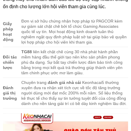
ổn định cho lượng lớn hội viên tham gia cùng lúc.
Đơn vị sở hữu chứng nhận hợp pháp từ PAGCOR kèm
Giấy
sự giám sát chặt chẽ bởi tổ chức Gaming Associates
phép
quốc tế uy tín. Mọi hoạt động kinh doanh tuân thủ
hoạt
nghiêm ngặt quy định pháp luật sở tại giúp bảo vệ quyền
động
lợi hợp pháp cho hội viên khi tham gia.
TG88
liên kết chặt chẽ cùng 30 nhà phát hành phần
Đối tác
mềm hàng đầu thế giới tạo nên kho sản phẩm phong
chiến
phú đa dạng. Sự bắt tay chiến lược đảm bảo tính công
lược
bằng trong mọi kết quả trả thưởng giúp thành viên yên
tâm chinh phục ước mơ làm giàu.
Chuyên trang
đánh giá nhà cái
Keonhacai5 thường
Đánh
xuyên đưa ra nhận xét tích cực về tốc độ tăng trưởng
giá thị
người dùng mới đạt mốc 200% mỗi năm. Số liệu thống
trường
kê thực tế cho thấy sự tin tưởng tuyệt đối của cộng đồng
dành cho nền tảng giải trí có bề dày kinh nghiệm lâu đời.