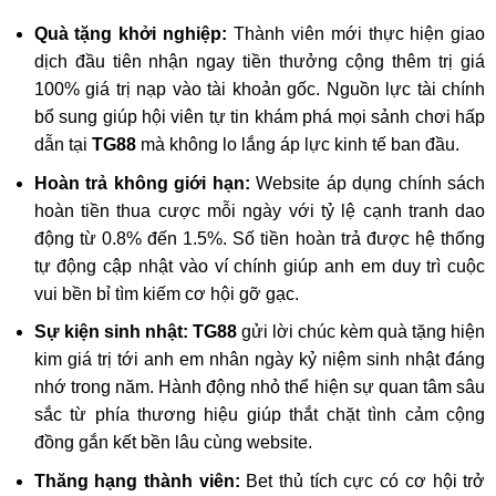
Quà tặng khởi nghiệp:
Thành viên mới thực hiện giao
dịch đầu tiên nhận ngay tiền thưởng cộng thêm trị giá
100% giá trị nạp vào tài khoản gốc. Nguồn lực tài chính
bổ sung giúp hội viên tự tin khám phá mọi sảnh chơi hấp
dẫn tại
TG88
mà không lo lắng áp lực kinh tế ban đầu.
Hoàn trả không giới hạn:
Website áp dụng chính sách
hoàn tiền thua cược mỗi ngày với tỷ lệ cạnh tranh dao
động từ 0.8% đến 1.5%. Số tiền hoàn trả được hệ thống
tự động cập nhật vào ví chính giúp anh em duy trì cuộc
vui bền bỉ tìm kiếm cơ hội gỡ gạc.
Sự kiện sinh nhật: TG88
gửi lời chúc kèm quà tặng hiện
kim giá trị tới anh em nhân ngày kỷ niệm sinh nhật đáng
nhớ trong năm. Hành động nhỏ thể hiện sự quan tâm sâu
sắc từ phía thương hiệu giúp thắt chặt tình cảm cộng
đồng gắn kết bền lâu cùng website.
Thăng hạng thành viên:
Bet thủ tích cực có cơ hội trở