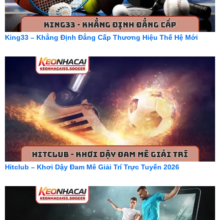
King33 – Khẳng Định Đẳng Cấp Thương Hiệu Thế Hệ Mới
Hitclub – Khơi Dậy Đam Mê Giải Trí Trực Tuyến 2026