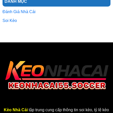
DANH MỤC
Đánh Giá Nhà Cái
Soi Kèo
Kèo Nhà Cái
tập trung cung cấp thông tin soi kèo, tỷ lệ kèo