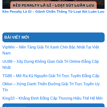
Kèo Penalty Là Gì – Giành Chiến Thắng Từ Loạt Sút Luân Lưu
BÀI VIẾT MỚI
VipWin – Nền Tảng Giải Trí Xanh Chín Bậc Nhất Tại Việt
Nam
UU88 – Xây Dựng Không Gian Giải Trí Online Đẳng Cấp
Nhất
TG88 – Mở Ra Kỷ Nguyên Giải Trí Trực Tuyến Đẳng Cấp
Okfun – Xứng Danh Thiên Đường Giải Trí Trực Tuyến Uy
Tín
King33 – Khẳng Định Đẳng Cấp Thương Hiệu Thế Hệ Mới