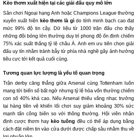
Kèo thơm xuất hiện tại các giải đấu quy mô lớn
Sân chơi Ngoại hạng Anh hoặc Champions League thường
xuyên xuất hiện
kèo thơm là gì
do tính minh bạch cao đạt
mức 99% độ tin cậy. Dữ liệu từ 1000 trận đấu cho thấy
những đội bóng lớn thường duy trì phong độ ổn định chiếm
75% xác suất thắng tỷ lệ châu Á. Anh em ưu tiên chọn giải
đấu uy tín nhằm tránh bẫy từ phía nhà nghề gây ảnh hưởng
tiêu cực tới kết quả cuối cùng.
Tương quan lực lượng là yếu tố quan trọng
Trận derby căng thẳng giữa Arsenal cùng Tottenham luôn
mang tới biến số bất ngờ nhưng tỷ lệ hòa vốn thường chiếm
con số 40% khá cao. Nếu Arsenal thiếu vắng nhạc trưởng
tại hàng tiền vệ khiến lối chơi suy giảm khoảng 30% sức
mạnh tấn công biên so với thông thường. Hội viên nhận
định cược thơm hay
kèo tuồng
đều có thể áp dụng bằng
cách đặt niềm tin vào cửa dưới được chấp sâu nhằm thu về
lợi nhuận lớn.