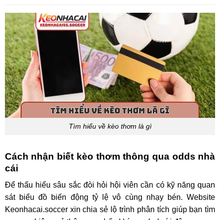
Tìm hiểu về kèo thơm là gì
Cách nhận biết kèo thơm thông qua odds nhà
cái
Để thấu hiểu sâu sắc đòi hỏi hội viên cần có kỹ năng quan
sát biểu đồ biến động tỷ lệ vô cùng nhạy bén. Website
Keonhacai.soccer xin chia sẻ lộ trình phân tích giúp bạn tìm