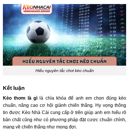
Hiểu nguyên tắc chơi kèo chuẩn
Kết luận
Kèo thơm là gì
là chìa khóa để anh em chọn đúng kèo
chuẩn, nâng cao cơ hội giành chiến thắng. Hy vọng thông
tin được Kèo Nhà Cái cung cấp ở trên giúp anh em hiểu rõ
bản chất cũng như có phương pháp đặt cược chuẩn chỉnh,
mang về chiến thắng như mong đợi.