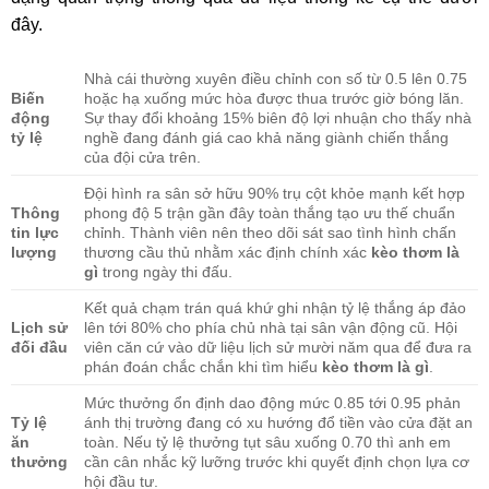
đây.
Nhà cái thường xuyên điều chỉnh con số từ 0.5 lên 0.75
Biến
hoặc hạ xuống mức hòa được thua trước giờ bóng lăn.
động
Sự thay đổi khoảng 15% biên độ lợi nhuận cho thấy nhà
tỷ lệ
nghề đang đánh giá cao khả năng giành chiến thắng
của đội cửa trên.
Đội hình ra sân sở hữu 90% trụ cột khỏe mạnh kết hợp
Thông
phong độ 5 trận gần đây toàn thắng tạo ưu thế chuẩn
tin lực
chỉnh. Thành viên nên theo dõi sát sao tình hình chấn
lượng
thương cầu thủ nhằm xác định chính xác
kèo thơm là
gì
trong ngày thi đấu.
Kết quả chạm trán quá khứ ghi nhận tỷ lệ thắng áp đảo
Lịch sử
lên tới 80% cho phía chủ nhà tại sân vận động cũ. Hội
đối đầu
viên căn cứ vào dữ liệu lịch sử mười năm qua để đưa ra
phán đoán chắc chắn khi tìm hiểu
kèo thơm là gì
.
Mức thưởng ổn định dao động mức 0.85 tới 0.95 phản
Tỷ lệ
ánh thị trường đang có xu hướng đổ tiền vào cửa đặt an
ăn
toàn. Nếu tỷ lệ thưởng tụt sâu xuống 0.70 thì anh em
thưởng
cần cân nhắc kỹ lưỡng trước khi quyết định chọn lựa cơ
hội đầu tư.