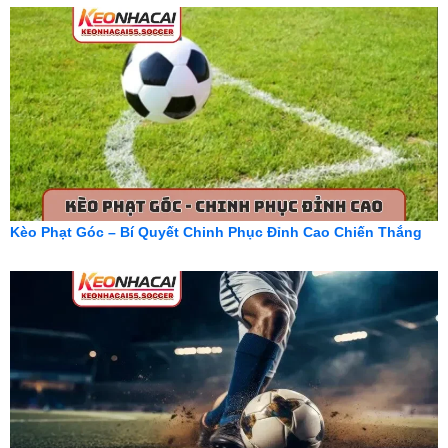
Kèo Phạt Góc – Bí Quyết Chinh Phục Đỉnh Cao Chiến Thắng