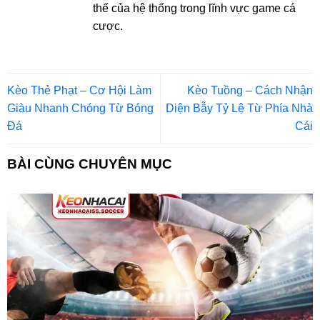
thế của hệ thống trong lĩnh vực game cá
cược.
Kèo Thẻ Phạt – Cơ Hội Làm
Kèo Tuồng – Cách Nhận
Giàu Nhanh Chóng Từ Bóng
Diện Bẫy Tỷ Lệ Từ Phía Nhà
Đá
Cái
BÀI CÙNG CHUYÊN MỤC