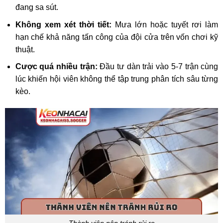
đang sa sút.
Không xem xét thời tiết:
Mưa lớn hoặc tuyết rơi làm
hạn chế khả năng tấn công của đội cửa trên vốn chơi kỹ
thuật.
Cược quá nhiều trận:
Đầu tư dàn trải vào 5-7 trận cùng
lúc khiến hội viên không thể tập trung phân tích sâu từng
kèo.