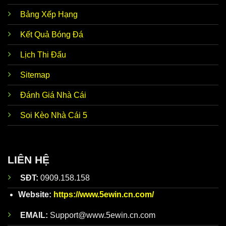
Bảng Xếp Hạng
Kết Quả Bóng Đá
Lịch Thi Đấu
Sitemap
Đánh Giá Nhà Cái
Soi Kèo Nhà Cái 5
LIÊN HỆ
SĐT:
0909.158.158
Website:
https://www.5ewin.cn.com/
EMAIL:
Support@www.5ewin.cn.com