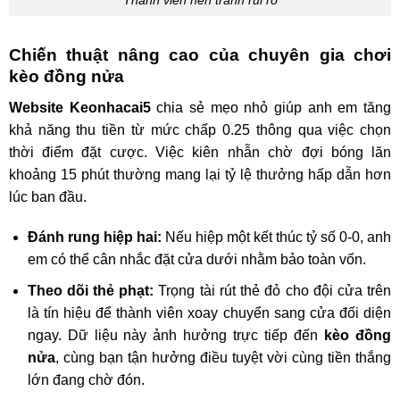
Thành viên nên tránh rủi ro
Chiến thuật nâng cao của chuyên gia chơi
kèo đồng nửa
Website Keonhacai5
chia sẻ mẹo nhỏ giúp anh em tăng
khả năng thu tiền từ mức chấp 0.25 thông qua việc chọn
thời điểm đặt cược. Việc kiên nhẫn chờ đợi bóng lăn
khoảng 15 phút thường mang lại tỷ lệ thưởng hấp dẫn hơn
lúc ban đầu.
Đánh rung hiệp hai:
Nếu hiệp một kết thúc tỷ số 0-0, anh
em có thể cân nhắc đặt cửa dưới nhằm bảo toàn vốn.
Theo dõi thẻ phạt:
Trọng tài rút thẻ đỏ cho đội cửa trên
là tín hiệu để thành viên xoay chuyển sang cửa đối diện
ngay. Dữ liệu này ảnh hưởng trực tiếp đến
kèo đồng
nửa
, cùng bạn tận hưởng điều tuyệt vời cùng tiền thắng
lớn đang chờ đón.