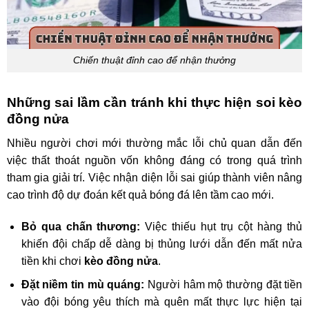
Chiến thuật đỉnh cao để nhận thưởng
Những sai lầm cần tránh khi thực hiện soi kèo
đồng nửa
Nhiều người chơi mới thường mắc lỗi chủ quan dẫn đến
việc thất thoát nguồn vốn không đáng có trong quá trình
tham gia giải trí. Việc nhận diện lỗi sai giúp thành viên nâng
cao trình độ dự đoán kết quả bóng đá lên tầm cao mới.
Bỏ qua chấn thương:
Việc thiếu hụt trụ cột hàng thủ
khiến đội chấp dễ dàng bị thủng lưới dẫn đến mất nửa
tiền khi chơi
kèo đồng nửa
.
Đặt niềm tin mù quáng:
Người hâm mộ thường đặt tiền
vào đội bóng yêu thích mà quên mất thực lực hiện tại