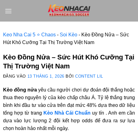
Keo Nha Cai 5 ⭐️ Chaos
-
Soi Kèo
-
Kèo Đồng Nửa – Sức
Hút Khó Cưỡng Tại Thị Trường Việt Nam
Kèo Đồng Nửa – Sức Hút Khó Cưỡng Tại
Thị Trường Việt Nam
ĐĂNG VÀO
13 THÁNG 1, 2026
BỞI
CONTENT LIL
Kèo đồng nửa
yêu cầu người chơi dự đoán đội thắng hoặc
thua theo nguyên lý của kèo chấp châu Á. Tỷ lệ thắng trung
bình khi đầu tư vào cửa trên đạt mức 48% dựa theo dữ liệu
tổng hợp từ trang
Kèo Nhà Cái Chuẩn
uy tín . Anh em cần
dựa vào lực lượng 2 đội kết hợp odds để đưa ra sự lựa
chọn hoàn hảo nhất mỗi ngày.