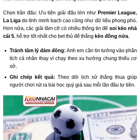
Chọn trận đấu: Ưu tiên giải đấu lớn như
Premier League,
La Liga
do tính minh bạch cao cũng như dữ liệu phong phú.
Hơn nữa, các giải tầm cỡ có nhiều thông tin để
soi kèo nhà
cái 5
, hỗ trợ tốt nhất cho bet thủ để thắng
kèo đồng nửa
.
Tránh tâm lý đám đông:
Anh em cần tin tưởng vào phân
tích cá nhân thay vì chạy theo xu hướng chung thiếu cơ
sở.
Ghi chép kết quả:
Theo dõi lịch sử thắng thua giúp
người chơi rút ra bài học quý giá sau mỗi lần đầu tư tiền.