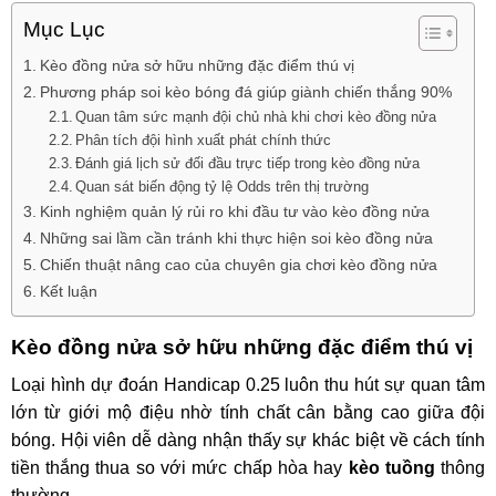
Mục Lục
Kèo đồng nửa sở hữu những đặc điểm thú vị
Phương pháp soi kèo bóng đá giúp giành chiến thắng 90%
Quan tâm sức mạnh đội chủ nhà khi chơi kèo đồng nửa
Phân tích đội hình xuất phát chính thức
Đánh giá lịch sử đối đầu trực tiếp trong kèo đồng nửa
Quan sát biến động tỷ lệ Odds trên thị trường
Kinh nghiệm quản lý rủi ro khi đầu tư vào kèo đồng nửa
Những sai lầm cần tránh khi thực hiện soi kèo đồng nửa
Chiến thuật nâng cao của chuyên gia chơi kèo đồng nửa
Kết luận
Kèo đồng nửa sở hữu những đặc điểm thú vị
Loại hình dự đoán Handicap 0.25 luôn thu hút sự quan tâm
lớn từ giới mộ điệu nhờ tính chất cân bằng cao giữa đội
bóng. Hội viên dễ dàng nhận thấy sự khác biệt về cách tính
tiền thắng thua so với mức chấp hòa hay
kèo tuồng
thông
thường.