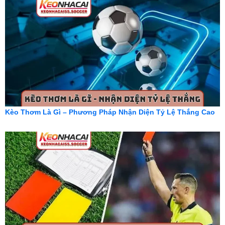
Kèo Thơm Là Gì – Phương Pháp Nhận Diện Tỷ Lệ Thắng Cao