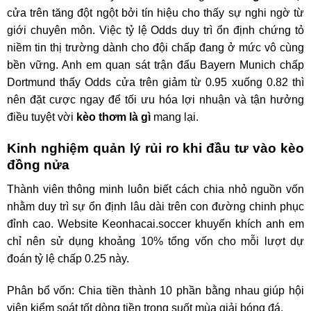
cửa trên tăng đột ngột bởi tín hiệu cho thấy sự nghi ngờ từ
giới chuyên môn. Việc tỷ lệ Odds duy trì ổn định chứng tỏ
niềm tin thị trường dành cho đội chấp đang ở mức vô cùng
bền vững. Anh em quan sát trận đấu Bayern Munich chấp
Dortmund thấy Odds cửa trên giảm từ 0.95 xuống 0.82 thì
nên đặt cược ngay để tối ưu hóa lợi nhuận và tận hưởng
điều tuyệt vời
kèo thơm là gì
mang lại.
Kinh nghiệm quản lý rủi ro khi đầu tư vào kèo
đồng nửa
Thành viên thông minh luôn biết cách chia nhỏ nguồn vốn
nhằm duy trì sự ổn định lâu dài trên con đường chinh phục
đỉnh cao. Website Keonhacai.soccer khuyến khích anh em
chỉ nên sử dụng khoảng 10% tổng vốn cho mỗi lượt dự
đoán tỷ lệ chấp 0.25 này.
Phân bổ vốn: Chia tiền thành 10 phần bằng nhau giúp hội
viên kiểm soát tốt dòng tiền trong suốt mùa giải bóng đá.