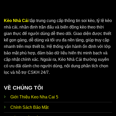
Kèo Nhà Cái
tập trung cung cấp thông tin soi kèo, tỷ lệ kèo
nhà cái, nhận định trận đấu và biến động kèo theo thời
gian thực để người dùng dễ theo dõi. Giao diện được thiết
Keo Nha Cai 5 cung cấp dữ liệu chuẩn, chính xác
kế gọn gàng, dễ dùng và tối ưu đa nền tảng, giúp truy cập
nhanh trên mọi thiết bị. Hệ thống vận hành ổn định với lớp
bảo mật phù hợp, đảm bảo dữ liệu hiển thị minh bạch và
Vì sao KeoNhaCai5 soi kèo luôn nhận được
cập nhật chính xác. Ngoài ra, Kèo Nhà Cái thường xuyên
sự ưu ái?
có ưu đãi dành cho người dùng, nội dung phân tích chọn
Tại
Keo Nha Cai 5
, người chơi có thể tận hưởng vô vàn
lọc và hỗ trợ CSKH 24/7.
ưu điểm nổi bật. Đây là website hoạt động độc lập, ứng
dụng cơ chế bảo mật hiện đại và đặt lợi ích hội viên lên
VỀ CHÚNG TÔI
hàng đầu. Thương hiệu phát triển thế mạnh để đáp ứng
nhu cầu của anh em, cùng bạn thoả sức đam mê không
Giới Thiệu Keo Nha Cai 5
giới hạn.
Chính Sách Bảo Mật
Ngoài
tỷ lệ Kèo Nhà Cái 5
thì trang web còn hướng