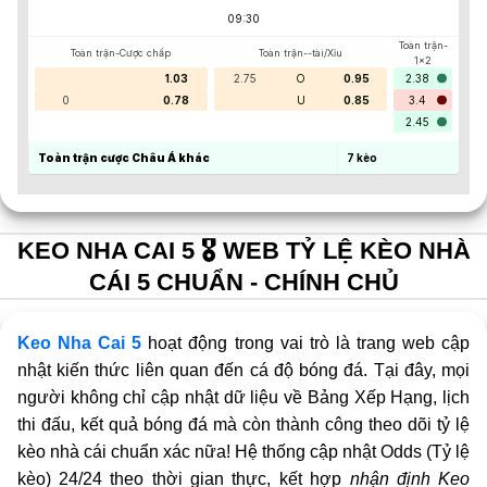
09:30
Toàn trận-
Toàn trận-Cược chấp
Toàn trận--tài/Xỉu
1x2
1.03
2.75
O
0.95
2.38
0
0.78
U
0.85
3.4
2.45
Toàn trận cược Châu Á khác
7
kèo
KEO NHA CAI 5 🎖️ WEB TỶ LỆ KÈO NHÀ
CÁI 5 CHUẨN - CHÍNH CHỦ
Keo Nha Cai 5
hoạt động trong vai trò là trang web cập
nhật kiến thức liên quan đến cá độ bóng đá. Tại đây, mọi
người không chỉ cập nhật dữ liệu về Bảng Xếp Hạng, lịch
thi đấu, kết quả bóng đá mà còn thành công theo dõi tỷ lệ
kèo nhà cái chuẩn xác nữa! Hệ thống cập nhật Odds (Tỷ lệ
kèo) 24/24 theo thời gian thực, kết hợp
nhận định Keo