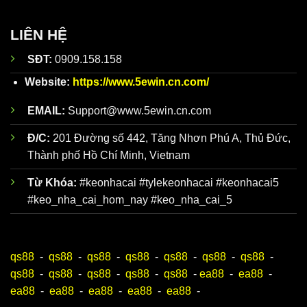
Đội ngũ
Dữ liệu về
Tỷ Lệ
Kèo Nhà Cái hôm nay
được đội
phân
ngũ nhân viên giàu kinh nghiệm của
Keonhacai5
tích kèo
phân tích kỹ lưỡng trước khi đăng lên website. Trên
LIÊN HỆ
nhà cái
trang web chính thức của
chuyên
https://www.5ewin.cn.com/
có hơn 100 bài nhận
SĐT:
0909.158.158
sâu giàu
định chuẩn mỗi ngày để người mới luôn bao quát
kinh
toàn bộ diễn biến, dễ dàng xây dựng chiến lược đỉnh
Website:
https://www.5ewin.cn.com/
nghiệm
cao.
EMAIL:
Support@www.5ewin.cn.com
Đ/C:
201 Đường số 442, Tăng Nhơn Phú A, Thủ Đức,
Thành phố Hồ Chí Minh, Vietnam
Từ Khóa:
#keonhacai #tylekeonhacai #keonhacai5
#keo_nha_cai_hom_nay #keo_nha_cai_5
qs88
-
qs88
-
qs88
-
qs88
-
qs88
-
qs88
-
qs88
-
Ưu điểm khi theo dõi Keonhacai5
qs88
-
qs88
-
qs88
-
qs88
-
qs88
-
ea88
-
ea88
-
ea88
-
ea88
-
ea88
-
ea88
-
ea88
-