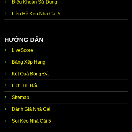
Cập
Điều Khoản Sử Dụng
đến những tin hot bên lề nóng hổi. Điển hình như
nhật tin
chuyển nhượng, đời tư cầu thủ, huấn luyện viên, tin
tức
Liên Hệ Keo Nha Cai 5
trước trận,… Dữ liệu này giúp thành viên có thể soi
nóng
kèo nhanh chóng, nhận định chuẩn xác như mong
hổi
đợi.
Ưu điểm nổi bật giúp
Kèo Nhà Cái trực tiếp hôm
HƯỚNG DẪN
Nhận
nay
luôn tự tin đồng hành cùng với người chơi đó
định từ
chính là siêu máy tính dự đoán chuẩn xác. Thương
LiveScore
siêu
hiệu ứng dụng AI để phân tích dữ liệu, thống kê chi
máy tính
tiết, mang đến kết quả dự đoán sát với thực tế lên
đến 90%.
Bảng Xếp Hạng
Kho lưu
Đến với
Keonhacai5 soi kèo
, thành viên dễ dàng
Kết Quả Bóng Đá
trữ kết
khám phá kho lưu trữ dữ liệu của hơn 5.000 đội bóng
quả
hàng đầu trong nước và quốc tế. Tính chính xác của
Lịch Thi Đấu
khổng
thông tin luôn đạt mức 100% nên anh em hoàn toàn
lồ
có thể yên tâm tin tưởng.
Sitemap
Tỷ lệ
Về Odds, trang web kèo nhà cái bóng đá trực tiếp
kèo theo
luôn cập nhật dữ liệu thời gian thực 24/24. Tức là khi
Đánh Giá Nhà Cái
thời
hệ thống vừa mới update, anh em không cần F5 tải
gian
lại trang vẫn có thể theo dõi biến động chuẩn chỉnh
Soi Kèo Nhà Cái 5
thực
để từ đó đưa ra quyết định đúng đắn nhất.