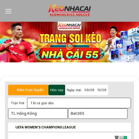
Kèo trực tuyến
Hôm nay
Ngày mai
09/08
10/08
Trận Hot
Tất cả giải đấu
TL Hồng Kông
Bet365
UEFA WOMEN'S CHAMPIONS LEAGUE