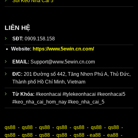
Soi Kèo Nhà Cái 5
thực
để từ đó đưa ra quyết định đúng đắn nhất.
Đội ngũ
Dữ liệu về
Tỷ Lệ
Kèo Nhà Cái hôm nay
được đội
phân
ngũ nhân viên giàu kinh nghiệm của
Keonhacai5
tích kèo
phân tích kỹ lưỡng trước khi đăng lên website. Trên
LIÊN HỆ
nhà cái
trang web chính thức của
chuyên
https://www.5ewin.cn.com/
có hơn 100 bài nhận
SĐT:
0909.158.158
sâu giàu
định chuẩn mỗi ngày để người mới luôn bao quát
kinh
toàn bộ diễn biến, dễ dàng xây dựng chiến lược đỉnh
Website:
https://www.5ewin.cn.com/
nghiệm
cao.
EMAIL:
Support@www.5ewin.cn.com
Đ/C:
201 Đường số 442, Tăng Nhơn Phú A, Thủ Đức,
Thành phố Hồ Chí Minh, Vietnam
Từ Khóa:
#keonhacai #tylekeonhacai #keonhacai5
#keo_nha_cai_hom_nay #keo_nha_cai_5
qs88
-
qs88
-
qs88
-
qs88
-
qs88
-
qs88
-
qs88
-
Ưu điểm khi theo dõi Keonhacai5
qs88
-
qs88
-
qs88
-
qs88
-
qs88
-
ea88
-
ea88
-