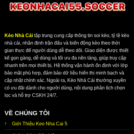
Kèo Nhà Cái
tập trung cung cấp thông tin soi kèo, tỷ lệ kèo
nhà cái, nhận định trận đấu và biến động kèo theo thời
gian thực để người dùng dễ theo dõi. Giao diện được thiết
Keo Nha Cai 5 cung cấp dữ liệu chuẩn, chính xác
kế gọn gàng, dễ dùng và tối ưu đa nền tảng, giúp truy cập
nhanh trên mọi thiết bị. Hệ thống vận hành ổn định với lớp
bảo mật phù hợp, đảm bảo dữ liệu hiển thị minh bạch và
Vì sao KeoNhaCai5 soi kèo luôn nhận được
cập nhật chính xác. Ngoài ra, Kèo Nhà Cái thường xuyên
sự ưu ái?
có ưu đãi dành cho người dùng, nội dung phân tích chọn
Tại
Keo Nha Cai 5
, người chơi có thể tận hưởng vô vàn
lọc và hỗ trợ CSKH 24/7.
ưu điểm nổi bật. Đây là website hoạt động độc lập, ứng
dụng cơ chế bảo mật hiện đại và đặt lợi ích hội viên lên
VỀ CHÚNG TÔI
hàng đầu. Thương hiệu phát triển thế mạnh để đáp ứng
nhu cầu của anh em, cùng bạn thoả sức đam mê không
Giới Thiệu Keo Nha Cai 5
giới hạn.