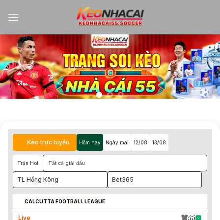
Kèo trực tuyến
Hôm nay
Ngày mai
12/08
13/08
Trận Hot
Tất cả giải đấu
TL Hồng Kông
Bet365
CALCUTTA FOOTBALL LEAGUE
Live