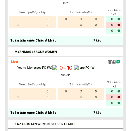
87
'
Toàn trận-
Toàn trận-Cược chấp
Toàn trận--tài/Xỉu
1x2
0
0
O
0
0
0
0
U
0
0
0
Toàn trận cược Châu Á khác
7
kèo
MYANMAR LEAGUE WOMEN
Live
0
10
-
Young Lionesses FC (W)
Ispe FC (W)
90+3
'
Toàn trận-
Toàn trận-Cược chấp
Toàn trận--tài/Xỉu
1x2
0
0
O
0
0
0
0
U
0
0
0
Toàn trận cược Châu Á khác
7
kèo
KAZAKHSTAN WOMEN’S SUPER LEAGUE