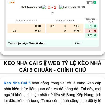
Live
0
2
-
Tobol Kostanay (W)
Kyzyl-Zhar SK (W)
62
'
Toàn trận-
Toàn trận-Cược chấp
Toàn trận--tài/Xỉu
1x2
0.98
3.25
O
1.05
51
-2.5
0.83
U
0.75
51
1.01
Toàn trận cược Châu Á khác
7
kèo
KEO NHA CAI 5 🎖️ WEB TỶ LỆ KÈO NHÀ
CÁI 5 CHUẨN - CHÍNH CHỦ
Keo Nha Cai 5
hoạt động trong vai trò là trang web cập
nhật kiến thức liên quan đến cá độ bóng đá. Tại đây, mọi
người không chỉ cập nhật dữ liệu về Bảng Xếp Hạng, lịch
thi đấu, kết quả bóng đá mà còn thành công theo dõi tỷ lệ