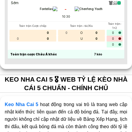
Sớm
-
Fontellas
Chenfeng Youth
10:30
Toàn trận-
Toàn trận-Cược chấp
Toàn trận--tài/Xỉu
1x2
0
0
O
0
0
0
0
U
0
0
0
Toàn trận cược Châu Á khác
7
kèo
KEO NHA CAI 5 🎖️ WEB TỶ LỆ KÈO NHÀ
CÁI 5 CHUẨN - CHÍNH CHỦ
Keo Nha Cai 5
hoạt động trong vai trò là trang web cập
nhật kiến thức liên quan đến cá độ bóng đá. Tại đây, mọi
người không chỉ cập nhật dữ liệu về Bảng Xếp Hạng, lịch
thi đấu, kết quả bóng đá mà còn thành công theo dõi tỷ lệ