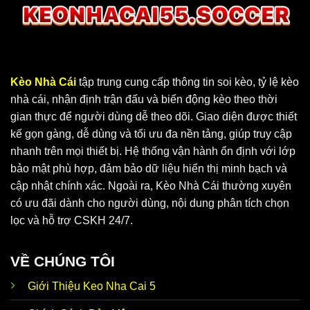
Kèo Nhà Cái
tập trung cung cấp thông tin soi kèo, tỷ lệ kèo
nhà cái, nhận định trận đấu và biến động kèo theo thời
gian thực để người dùng dễ theo dõi. Giao diện được thiết
Keo Nha Cai 5 cung cấp dữ liệu chuẩn, chính xác
kế gọn gàng, dễ dùng và tối ưu đa nền tảng, giúp truy cập
nhanh trên mọi thiết bị. Hệ thống vận hành ổn định với lớp
bảo mật phù hợp, đảm bảo dữ liệu hiển thị minh bạch và
Vì sao KeoNhaCai5 soi kèo luôn nhận được
cập nhật chính xác. Ngoài ra, Kèo Nhà Cái thường xuyên
sự ưu ái?
có ưu đãi dành cho người dùng, nội dung phân tích chọn
Tại
Keo Nha Cai 5
, người chơi có thể tận hưởng vô vàn
lọc và hỗ trợ CSKH 24/7.
ưu điểm nổi bật. Đây là website hoạt động độc lập, ứng
dụng cơ chế bảo mật hiện đại và đặt lợi ích hội viên lên
VỀ CHÚNG TÔI
hàng đầu. Thương hiệu phát triển thế mạnh để đáp ứng
nhu cầu của anh em, cùng bạn thoả sức đam mê không
Giới Thiệu Keo Nha Cai 5
giới hạn.