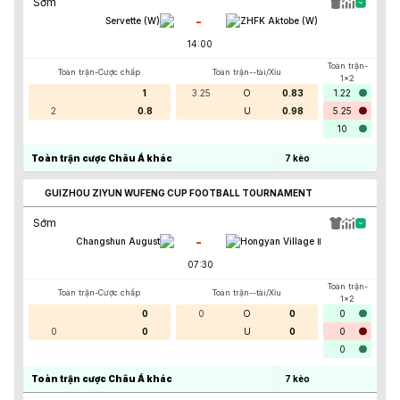
Sớm
-
Servette (W)
ZHFK Aktobe (W)
14:00
Toàn trận-
Toàn trận-Cược chấp
Toàn trận--tài/Xỉu
1x2
1
3.25
O
0.83
1.22
2
0.8
U
0.98
5.25
10
Toàn trận cược Châu Á khác
7
kèo
GUIZHOU ZIYUN WUFENG CUP FOOTBALL TOURNAMENT
Sớm
-
Changshun August
Hongyan Village Ⅱ
07:30
Toàn trận-
Toàn trận-Cược chấp
Toàn trận--tài/Xỉu
1x2
0
0
O
0
0
0
0
U
0
0
0
Toàn trận cược Châu Á khác
7
kèo