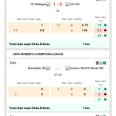
1
0
-
CD Motagua
CD FAS
74
'
Toàn trận-
Toàn trận-Cược chấp
Toàn trận--tài/Xỉu
1x2
1
1.5
O
0.75
1.11
0.5
0.8
U
1.05
6.5
23
Toàn trận cược Châu Á khác
7
kèo
UEFA WOMEN'S CHAMPIONS LEAGUE
Sớm
-
Breidablik (W)
Dinamo-BGUFK Minsk (W)
07:00
Toàn trận-
Toàn trận-Cược chấp
Toàn trận--tài/Xỉu
1x2
0
0
O
0
0
0
0
U
0
0
0
Toàn trận cược Châu Á khác
7
kèo