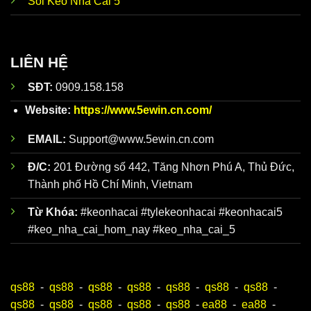
Soi Kèo Nhà Cái 5
thực
để từ đó đưa ra quyết định đúng đắn nhất.
Đội ngũ
Dữ liệu về
Tỷ Lệ
Kèo Nhà Cái hôm nay
được đội
phân
ngũ nhân viên giàu kinh nghiệm của
Keonhacai5
tích kèo
phân tích kỹ lưỡng trước khi đăng lên website. Trên
LIÊN HỆ
nhà cái
trang web chính thức của
chuyên
https://www.5ewin.cn.com/
có hơn 100 bài nhận
SĐT:
0909.158.158
sâu giàu
định chuẩn mỗi ngày để người mới luôn bao quát
kinh
toàn bộ diễn biến, dễ dàng xây dựng chiến lược đỉnh
Website:
https://www.5ewin.cn.com/
nghiệm
cao.
EMAIL:
Support@www.5ewin.cn.com
Đ/C:
201 Đường số 442, Tăng Nhơn Phú A, Thủ Đức,
Thành phố Hồ Chí Minh, Vietnam
Từ Khóa:
#keonhacai #tylekeonhacai #keonhacai5
#keo_nha_cai_hom_nay #keo_nha_cai_5
qs88
-
qs88
-
qs88
-
qs88
-
qs88
-
qs88
-
qs88
-
Ưu điểm khi theo dõi Keonhacai5
qs88
-
qs88
-
qs88
-
qs88
-
qs88
-
ea88
-
ea88
-