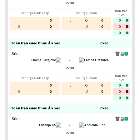
15:30
Toàn trận-
Toàn trận-Cược chấp
Toàn trận--tài/Xỉu
1x2
0
0
O
0
0
0
0
U
0
0
0
Toàn trận cược Châu Á khác
7
kèo
Sớm
-
Slavija Sarajevo
Famos Hrasnica
15:30
Toàn trận-
Toàn trận-Cược chấp
Toàn trận--tài/Xỉu
1x2
0
0
O
0
0
0
0
U
0
0
0
Toàn trận cược Châu Á khác
7
kèo
Sớm
-
Lushnja KS
Apolonia Fier
15:30