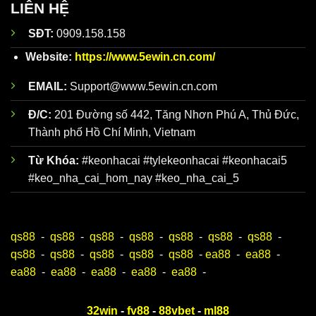
tích kèo
phân tích kỹ lưỡng trước khi đăng lên website. Trên
LIÊN HỆ
nhà cái
trang web chính thức của
chuyên
https://www.5ewin.cn.com/
có hơn 100 bài nhận
SĐT:
0909.158.158
sâu giàu
định chuẩn mỗi ngày để người mới luôn bao quát
kinh
toàn bộ diễn biến, dễ dàng xây dựng chiến lược đỉnh
Website:
https://www.5ewin.cn.com/
nghiệm
cao.
EMAIL:
Support@www.5ewin.cn.com
Đ/C:
201 Đường số 442, Tăng Nhơn Phú A, Thủ Đức,
Thành phố Hồ Chí Minh, Vietnam
Từ Khóa:
#keonhacai #tylekeonhacai #keonhacai5
#keo_nha_cai_hom_nay #keo_nha_cai_5
qs88
-
qs88
-
qs88
-
qs88
-
qs88
-
qs88
-
qs88
-
Ưu điểm khi theo dõi Keonhacai5
qs88
-
qs88
-
qs88
-
qs88
-
qs88
-
ea88
-
ea88
-
ea88
-
ea88
-
ea88
-
ea88
-
ea88
-
Tổng hợp các tỷ lệ Kèo Nhà Cái 5 được
https://www.5ewin.cn.com/ cung cấp
32win
-
fv88
-
88vbet
-
ml88