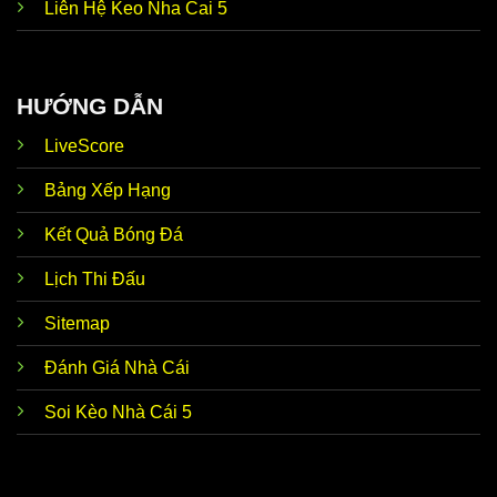
tức
Liên Hệ Keo Nha Cai 5
trước trận,… Dữ liệu này giúp thành viên có thể soi
nóng
kèo nhanh chóng, nhận định chuẩn xác như mong
hổi
đợi.
Ưu điểm nổi bật giúp
Kèo Nhà Cái trực tiếp hôm
HƯỚNG DẪN
Nhận
nay
luôn tự tin đồng hành cùng với người chơi đó
định từ
chính là siêu máy tính dự đoán chuẩn xác. Thương
LiveScore
siêu
hiệu ứng dụng AI để phân tích dữ liệu, thống kê chi
máy tính
tiết, mang đến kết quả dự đoán sát với thực tế lên
đến 90%.
Bảng Xếp Hạng
Kho lưu
Đến với
Keonhacai5 soi kèo
, thành viên dễ dàng
Kết Quả Bóng Đá
trữ kết
khám phá kho lưu trữ dữ liệu của hơn 5.000 đội bóng
quả
hàng đầu trong nước và quốc tế. Tính chính xác của
Lịch Thi Đấu
khổng
thông tin luôn đạt mức 100% nên anh em hoàn toàn
lồ
có thể yên tâm tin tưởng.
Sitemap
Tỷ lệ
Về Odds, trang web kèo nhà cái bóng đá trực tiếp
kèo theo
luôn cập nhật dữ liệu thời gian thực 24/24. Tức là khi
Đánh Giá Nhà Cái
thời
hệ thống vừa mới update, anh em không cần F5 tải
gian
lại trang vẫn có thể theo dõi biến động chuẩn chỉnh
Soi Kèo Nhà Cái 5
thực
để từ đó đưa ra quyết định đúng đắn nhất.
Đội ngũ
Dữ liệu về
Tỷ Lệ
Kèo Nhà Cái hôm nay
được đội
phân
ngũ nhân viên giàu kinh nghiệm của
Keonhacai5