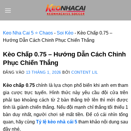
Keo Nha Cai 5 ⭐️ Chaos
-
Soi Kèo
-
Kèo Chấp 0.75 –
Hướng Dẫn Cách Chinh Phục Chiến Thắng
Kèo Chấp 0.75 – Hướng Dẫn Cách Chinh
Phục Chiến Thắng
ĐĂNG VÀO
13 THÁNG 1, 2026
BỞI
CONTENT LIL
Kèo chấp 0.75
chính là lựa chọn phổ biến khi anh em tham
gia cược trực tuyến. Hình thức này yêu cầu đội cửa trên
phải tạo khoảng cách từ 2 bàn thắng trở lên thì mới được
tính là giành chiến thắng. Nếu đội mạnh chỉ thắng tối thiểu 1
bàn duy nhất, người chơi sẽ mất tiền. Để có cái nhìn tổng
quan, hãy cùng
Tỷ lệ kèo nhà cái 5
tham khảo nội dung sau
đây nhé.