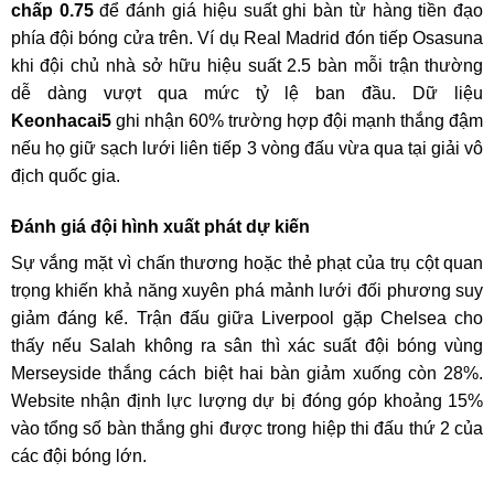
chấp 0.75
để đánh giá hiệu suất ghi bàn từ hàng tiền đạo
phía đội bóng cửa trên. Ví dụ Real Madrid đón tiếp Osasuna
khi đội chủ nhà sở hữu hiệu suất 2.5 bàn mỗi trận thường
dễ dàng vượt qua mức tỷ lệ ban đầu. Dữ liệu
Keonhacai5
ghi nhận 60% trường hợp đội mạnh thắng đậm
nếu họ giữ sạch lưới liên tiếp 3 vòng đấu vừa qua tại giải vô
địch quốc gia.
Đánh giá đội hình xuất phát dự kiến
Sự vắng mặt vì chấn thương hoặc thẻ phạt của trụ cột quan
trọng khiến khả năng xuyên phá mảnh lưới đối phương suy
giảm đáng kể. Trận đấu giữa Liverpool gặp Chelsea cho
thấy nếu Salah không ra sân thì xác suất đội bóng vùng
Merseyside thắng cách biệt hai bàn giảm xuống còn 28%.
Website nhận định lực lượng dự bị đóng góp khoảng 15%
vào tổng số bàn thắng ghi được trong hiệp thi đấu thứ 2 của
các đội bóng lớn.