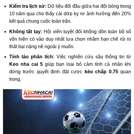
Kiểm tra lịch sử:
Dữ liệu đối đầu giữa hai đội bóng trong
10 năm qua cho thấy cái dớp kỵ rơ ảnh hưởng đến 20%
kết quả chung cuộc toàn trận.
Không tất tay:
Hội viên tuyệt đối không dồn toàn bộ số
vốn hiện có vào duy nhất lựa chọn nhằm hạn chế rủi ro
thất bại nặng nề ngoài ý muốn.
Tỉnh táo phân tích:
Việc nghiên cứu sâu thông tin từ
Keo nha cai 5
giúp bạn loại bỏ cảm tính cá nhân khi
đứng trước quyết định đặt cược
kèo chấp 0.75
quan
trọng.