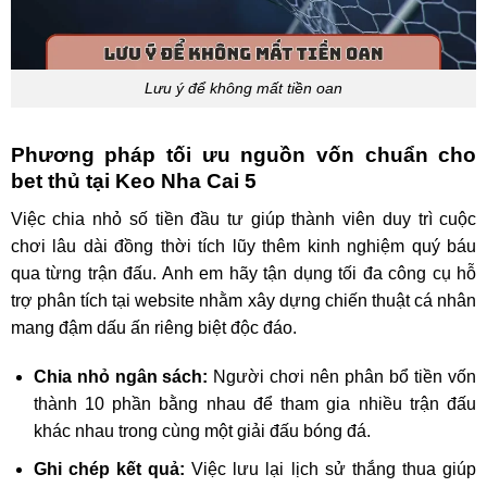
Lưu ý để không mất tiền oan
Phương pháp tối ưu nguồn vốn chuẩn cho
bet thủ tại Keo Nha Cai 5
Việc chia nhỏ số tiền đầu tư giúp thành viên duy trì cuộc
chơi lâu dài đồng thời tích lũy thêm kinh nghiệm quý báu
qua từng trận đấu. Anh em hãy tận dụng tối đa công cụ hỗ
trợ phân tích tại website nhằm xây dựng chiến thuật cá nhân
mang đậm dấu ấn riêng biệt độc đáo.
Chia nhỏ ngân sách:
Người chơi nên phân bổ tiền vốn
thành 10 phần bằng nhau để tham gia nhiều trận đấu
khác nhau trong cùng một giải đấu bóng đá.
Ghi chép kết quả:
Việc lưu lại lịch sử thắng thua giúp