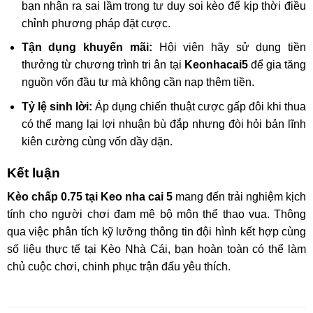
bạn nhận ra sai lầm trong tư duy soi kèo để kịp thời điều
chỉnh phương pháp đặt cược.
Tận dụng khuyến mãi:
Hội viên hãy sử dụng tiền
thưởng từ chương trình tri ân tại
Keonhacai5
để gia tăng
nguồn vốn đầu tư mà không cần nạp thêm tiền.
Tỷ lệ sinh lời:
Áp dụng chiến thuật cược gấp đôi khi thua
có thể mang lại lợi nhuận bù đắp nhưng đòi hỏi bản lĩnh
kiên cường cùng vốn dầy dặn.
Kết luận
Kèo chấp 0.75 tại Keo nha cai 5
mang đến trải nghiệm kịch
tính cho người chơi đam mê bộ môn thể thao vua. Thông
qua việc phân tích kỹ lưỡng thông tin đội hình kết hợp cùng
số liệu thực tế tại Kèo Nhà Cái, bạn hoàn toàn có thể làm
chủ cuộc chơi, chinh phục trận đấu yêu thích.