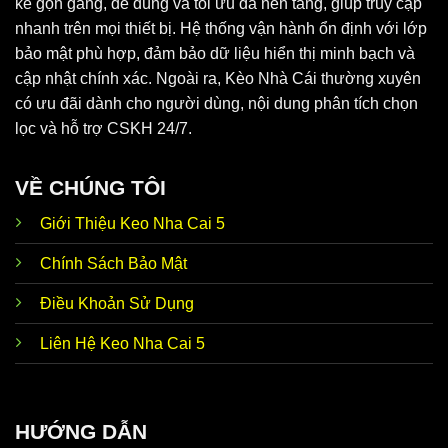
kế gọn gàng, dễ dùng và tối ưu đa nền tảng, giúp truy cập
nhanh trên mọi thiết bị. Hệ thống vận hành ổn định với lớp
bảo mật phù hợp, đảm bảo dữ liệu hiển thị minh bạch và
cập nhật chính xác. Ngoài ra, Kèo Nhà Cái thường xuyên
có ưu đãi dành cho người dùng, nội dung phân tích chọn
lọc và hỗ trợ CSKH 24/7.
VỀ CHÚNG TÔI
Giới Thiệu Keo Nha Cai 5
Chính Sách Bảo Mật
Điều Khoản Sử Dụng
Liên Hệ Keo Nha Cai 5
HƯỚNG DẪN