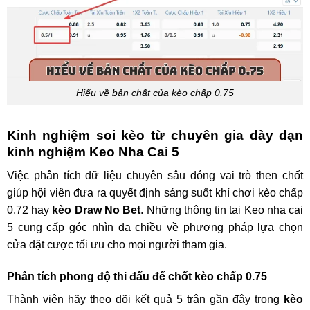
Hiểu về bản chất của kèo chấp 0.75
Kinh nghiệm soi kèo từ chuyên gia dày dạn
kinh nghiệm Keo Nha Cai 5
Việc phân tích dữ liệu chuyên sâu đóng vai trò then chốt
giúp hội viên đưa ra quyết định sáng suốt khí chơi kèo chấp
0.72 hay
kèo Draw No Bet
. Những thông tin tại Keo nha cai
5 cung cấp góc nhìn đa chiều về phương pháp lựa chọn
cửa đặt cược tối ưu cho mọi người tham gia.
Phân tích phong độ thi đấu để chốt kèo chấp 0.75
Thành viên hãy theo dõi kết quả 5 trận gần đây trong
kèo